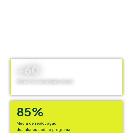
+60
Alunos na comunidade alumni
85%
Média de realocação
dos alunos após o programa