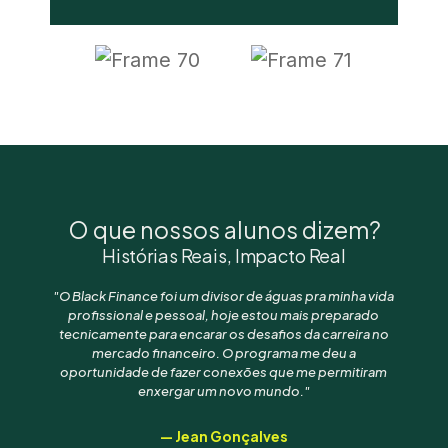
O que nossos alunos dizem?
Histórias Reais, Impacto Real
"O Black Finance foi um divisor de águas pra minha vida
"
profissional e pessoal, hoje estou mais preparado
tecnicamente para encarar os desafios da carreira no
p
mercado financeiro. O programa me deu a
oportunidade de fazer conexões que me permitiram
enxergar um novo mundo."
d
— Jean Gonçalves