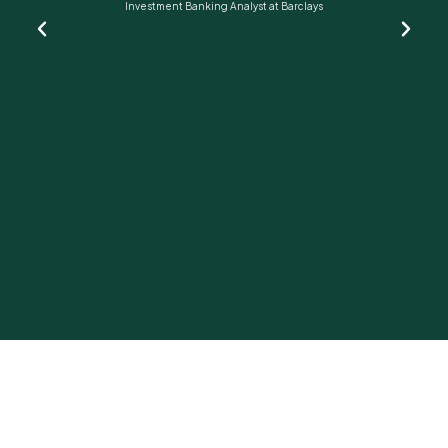
Investment Banking Analyst at Barclays
c
u